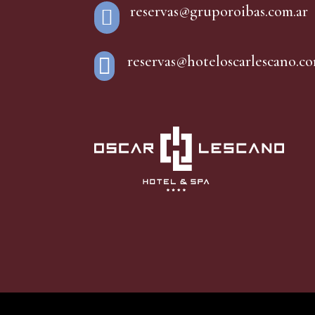
reservas@gruporoibas.com.ar

reservas@hoteloscarlescano.co
