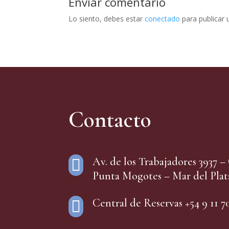
Enviar comentario
Lo siento, debes estar
conectado
para publicar 
Contacto
Av. de los Trabajadores 3937 

Punta Mogotes – Mar del Plat
Central de Reservas +54 9 11 7
