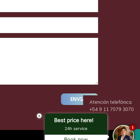
ENVIAR
Atención telefónica
+54 9 11 7079 3070
×
Best price here!
1
24h service

Book now