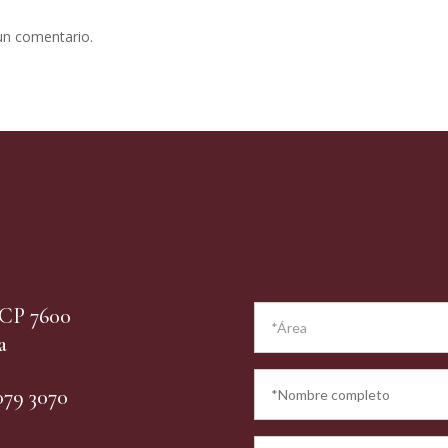
un comentario.
– CP 7600
a
079 3070