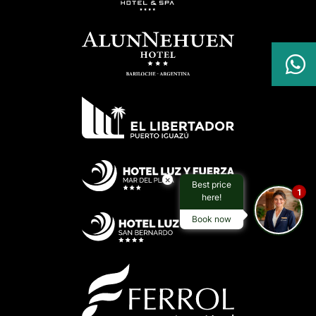

×
Best price
1
here!
Book now