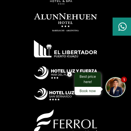

×
Best price
1
here!
Book now