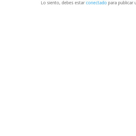
Lo siento, debes estar
conectado
para publicar 
Av. de los Trabajadores 3937 – CP 7600
Punta Mogotes – Mar del Plata
Central de Reservas +54 9 11 7079 3070
reservas@gruporoibas.com.ar