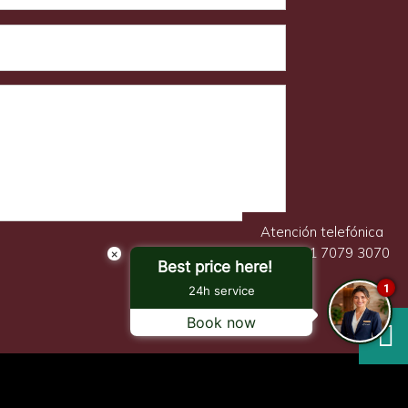
Atención telefónica
+54 9 11 7079 3070
×
ENVIAR
Best price here!
1
24h service
Book now
