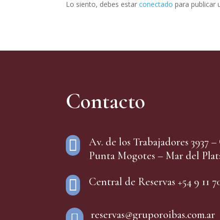
Lo siento, debes estar
conectado
para publicar 
Contacto
Av. de los Trabajadores 3937 

Punta Mogotes – Mar del Plat
Central de Reservas +54 9 11 7

reservas@gruporoibas.com.ar
