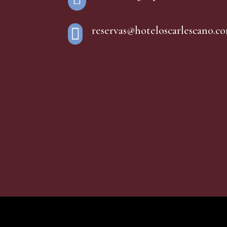
reservas@hoteloscarlescano.co
