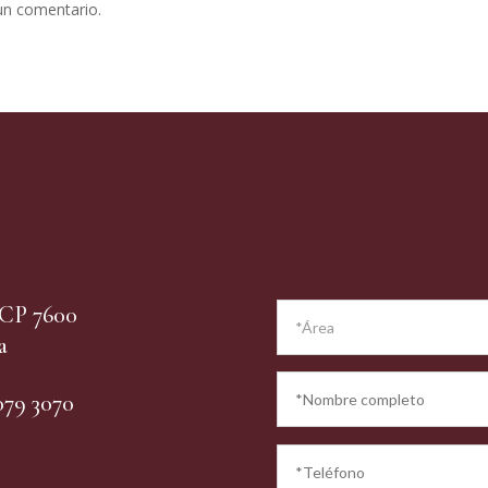
un comentario.
– CP 7600
a
079 3070